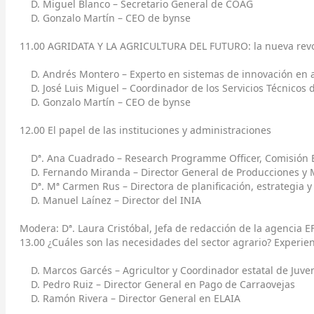
D. Miguel Blanco – Secretario General de COAG
D. Gonzalo Martín – CEO de bynse
11.00 AGRIDATA Y LA AGRICULTURA DEL FUTURO: la nueva revo
D. Andrés Montero – Experto en sistemas de innovación en a
D. José Luis Miguel – Coordinador de los Servicios Técnicos
D. Gonzalo Martín – CEO de bynse
12.00 El papel de las instituciones y administraciones
Dª. Ana Cuadrado – Research Programme Officer, Comisión 
D. Fernando Miranda – Director General de Producciones y
Dª. Mª Carmen Rus – Directora de planificación, estrategia y
D. Manuel Laínez – Director del INIA
Modera: Dª. Laura Cristóbal, Jefa de redacción de la agencia
13.00 ¿Cuáles son las necesidades del sector agrario? Experien
D. Marcos Garcés – Agricultor y Coordinador estatal de Juv
D. Pedro Ruiz – Director General en Pago de Carraovejas
D. Ramón Rivera – Director General en ELAIA