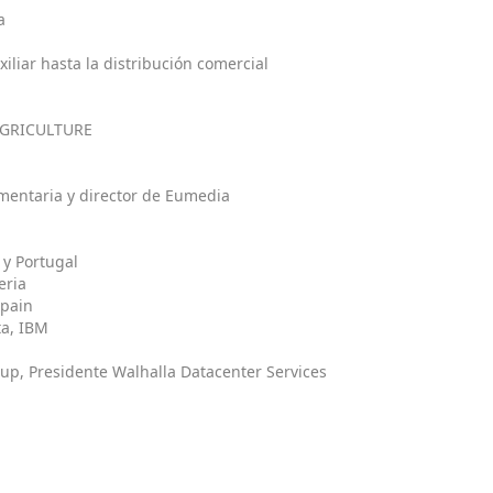
a
iliar hasta la distribución comercial
 AGRICULTURE
imentaria y director de Eumedia
y Portugal
eria
Spain
a, IBM
up, Presidente Walhalla Datacenter Services