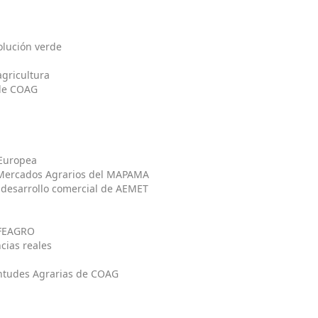
lución verde
gricultura
 de COAG
Europea
 Mercados Agrarios del MAPAMA
 desarrollo comercial de AEMET
 EFEAGRO
cias reales
entudes Agrarias de COAG