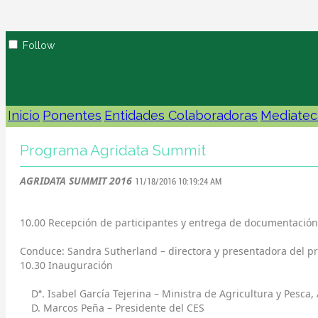
Follow
Inicio
Ponentes
Entidades Colaboradoras
Mediatec
Programa Agridata Summit
AGRIDATA SUMMIT 2016
11/18/2016 10:19:24 AM
10.00 Recepción de participantes y entrega de documentación
Conduce: Sandra Sutherland – directora y presentadora del 
10.30 Inauguración
Dª. Isabel García Tejerina – Ministra de Agricultura y Pesca
D. Marcos Peña – Presidente del CES