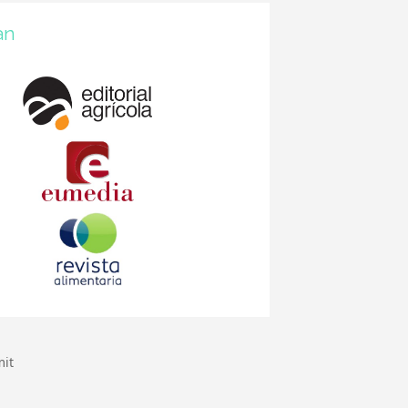
an
it