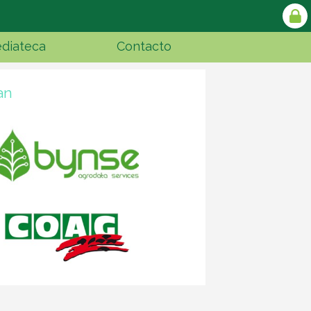
diateca
Contacto
an